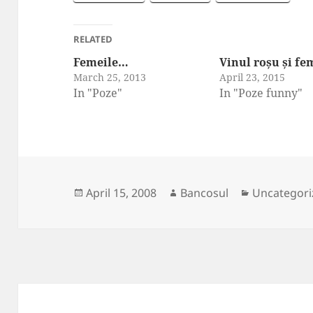
RELATED
Femeile…
Vinul roșu și fe
March 25, 2013
April 23, 2015
In "Poze"
In "Poze funny"
Posted
Author
Categories
April 15, 2008
Bancosul
Uncategori
on
Post