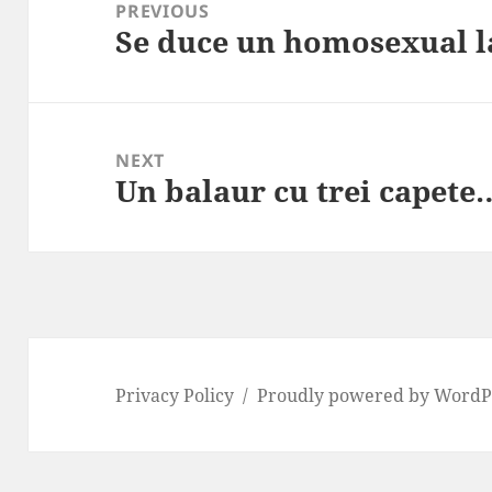
navigation
PREVIOUS
Se duce un homosexual l
Previous
post:
NEXT
Un balaur cu trei capete
Next
post:
Privacy Policy
Proudly powered by WordP