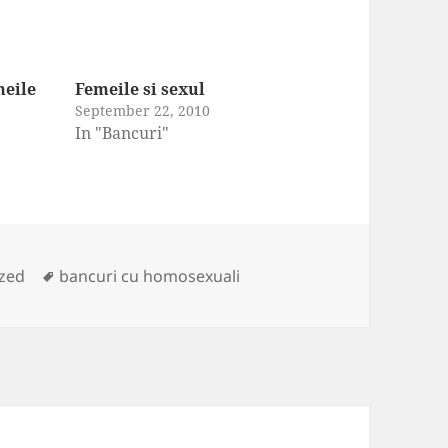
meile
Femeile si sexul
September 22, 2010
In "Bancuri"
Tags
zed
bancuri cu homosexuali