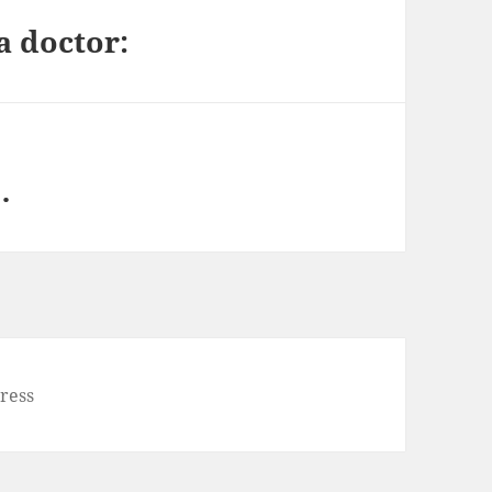
a doctor:
…
ress