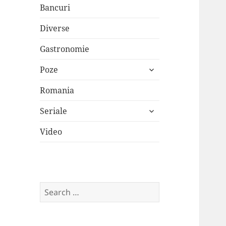
Bancuri
Diverse
Gastronomie
expand
Poze
child
menu
Romania
expand
Seriale
child
menu
Video
Search
for: