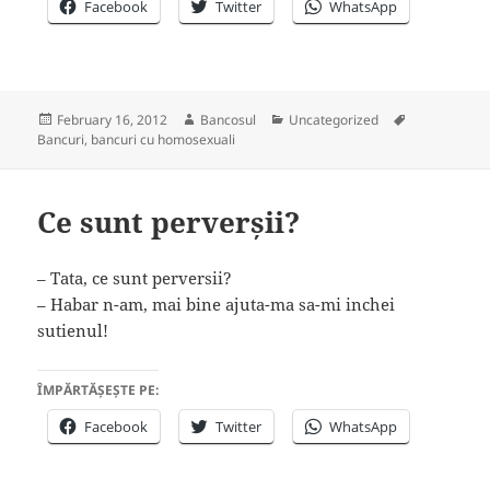
Facebook
Twitter
WhatsApp
Posted
Author
Categories
Tags
February 16, 2012
Bancosul
Uncategorized
on
Bancuri
,
bancuri cu homosexuali
Ce sunt perverșii?
– Tata, ce sunt perversii?
– Habar n-am, mai bine ajuta-ma sa-mi inchei
sutienul!
ÎMPĂRTĂȘEȘTE PE:
Facebook
Twitter
WhatsApp