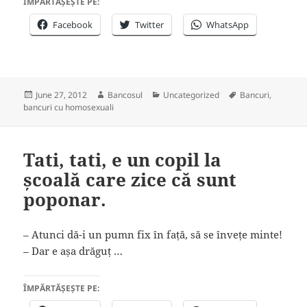
ÎMPĂRTĂȘEȘTE PE:
Facebook
Twitter
WhatsApp
Posted
Author
Categories
Tags
June 27, 2012
Bancosul
Uncategorized
Bancuri
,
on
bancuri cu homosexuali
Tati, tati, e un copil la
școală care zice că sunt
poponar.
– Atunci dă-i un pumn fix în față, să se învețe minte!
– Dar e așa drăguț …
ÎMPĂRTĂȘEȘTE PE: