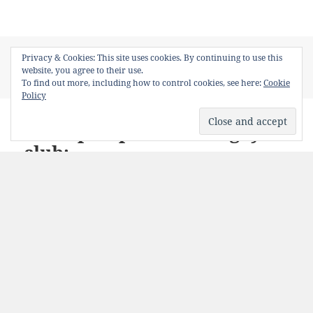
Posted
Author
Categories
Tags
November 22, 2011
Bancosul
Uncategorized
Privacy & Cookies: This site uses cookies. By continuing to use this
on
Bancuri
,
bancuri cu homosexuali
,
gay
,
homosexuali
website, you agree to their use.
on La 18 ani
1 Comment
To find out more, including how to control cookies, see here:
Cookie
Policy
Inscriptie pe usa unui gay
club:
“Intrarea prin spate”
ÎMPĂRTĂȘEȘTE PE:
Facebook
Twitter
WhatsApp