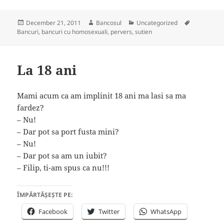
Posted
Author
Categories
Tags
December 21, 2011
Bancosul
Uncategorized
on
Bancuri
,
bancuri cu homosexuali
,
pervers
,
sutien
La 18 ani
Mami acum ca am implinit 18 ani ma lasi sa ma
fardez?
– Nu!
– Dar pot sa port fusta mini?
– Nu!
– Dar pot sa am un iubit?
– Filip, ti-am spus ca nu!!!
ÎMPĂRTĂȘEȘTE PE:
Facebook
Twitter
WhatsApp