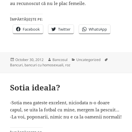
au recunoscut că nu le plac femeile.
ÎMPĂRTĂȘEȘTE PE:
Facebook
Twitter
WhatsApp
Posted
Author
Categories
Tags
October 30, 2012
Bancosul
Uncategorized
on
Bancuri
,
bancuri cu homosexuali
,
roz
Sotia ideala?
-Sotia mea gateste excelent, niciodata n-o doare
capul, se uita la fotbal cu mine, mergem la pescuit…
-La voi, poponarii, nimic nu e ca la oamenii normali!