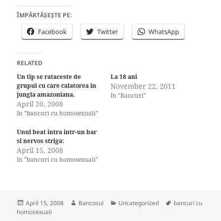
ÎMPĂRTĂȘEȘTE PE:
Facebook
Twitter
WhatsApp
RELATED
Un tip se rataceste de
La 18 ani
grupul cu care calatorea in
November 22, 2011
jungla amazoniana.
In "Bancuri"
April 20, 2008
In "bancuri cu homosexuali"
Unul beat intra intr-un bar
si nervos striga:
April 15, 2008
In "bancuri cu homosexuali"
Posted
Author
Categories
Tags
April 15, 2008
Bancosul
Uncategorized
bancuri cu
on
homosexuali