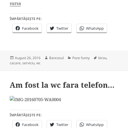
sursa
ÎMPĂRTĂȘEȘTE PE:
Facebook
Twitter
WhatsApp
Posted
Author
Categories
Tags
August 26, 2016
Bancosul
Poze funny
birou
,
on
cacare
,
serviciu
,
wc
Am fost la wc fara telefon…
ÎMPĂRTĂȘEȘTE PE:
Facebook
Twitter
WhatsApp