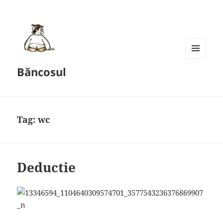
MENU
Băncosul
AND
WIDGETS
Tag:
wc
Deductie