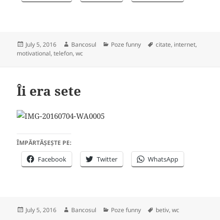
Posted
Author
Categories
Tags
July 5, 2016
Bancosul
Poze funny
citate
,
internet
,
on
motivational
,
telefon
,
wc
Îi era sete
ÎMPĂRTĂȘEȘTE PE:
Facebook
Twitter
WhatsApp
Posted
Author
Categories
Tags
July 5, 2016
Bancosul
Poze funny
betiv
,
wc
on