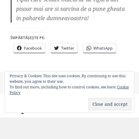
pisoar mai are si sarcina de a pune gheata
in paharele dumneavoastra!
ÎMPĂRTĂȘEȘTE PE:
Facebook
Twitter
WhatsApp
Privacy & Cookies: This site uses cookies. By continuing to use this
Posted
Author
Categories
Tags
May 21, 2012
Bancosul
Uncategorized
anunturi
,
website, you agree to their use.
on
on Anunț în wc-ul unui bar
Bancuri
,
bar
,
wc
3 Comments
To find out more, including how to control cookies, see here:
Cookie
Policy
Expert mode level 99