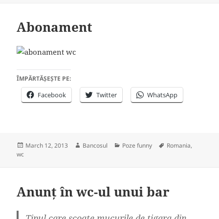
Abonament
ÎMPĂRTĂȘEȘTE PE:
Facebook
Twitter
WhatsApp
Posted
Author
Categories
Tags
March 12, 2013
Bancosul
Poze funny
Romania
,
on
wc
Anunț în wc-ul unui bar
Tipul care scoate mucurile de tigara din