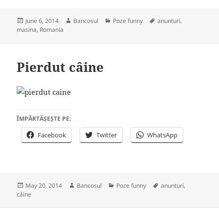
Posted
Author
Categories
Tags
June 6, 2014
Bancosul
Poze funny
anunturi
,
on
masina
,
Romania
Pierdut câine
ÎMPĂRTĂȘEȘTE PE:
Facebook
Twitter
WhatsApp
Posted
Author
Categories
Tags
May 20, 2014
Bancosul
Poze funny
anunturi
,
on
câine