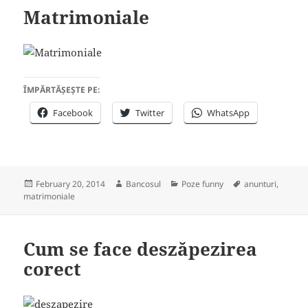
Matrimoniale
ÎMPĂRTĂȘEȘTE PE:
Facebook
Twitter
WhatsApp
Posted
Author
Categories
Tags
February 20, 2014
Bancosul
Poze funny
anunturi
,
on
matrimoniale
Cum se face deszăpezirea
corect