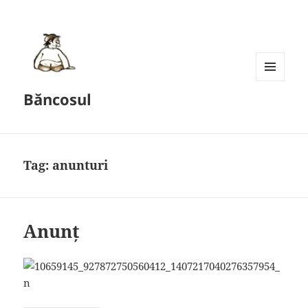
MENU
Băncosul
AND
WIDGETS
Tag:
anunturi
Anunț