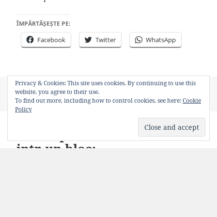
ÎMPĂRTĂȘEȘTE PE:
Facebook
Twitter
WhatsApp
Privacy & Cookies: This site uses cookies. By continuing to use this
Posted
Author
Categories
Tags
January 30, 2014
Bancosul
Poze funny
website, you agree to their use.
on
administrator
,
anunturi
,
credincios
,
Romania
,
zapada
To find out more, including how to control cookies, see here:
Cookie
Policy
Anunt pe usa de la intrare
intr-un bloc:
“Pierdut câine. Pekinez 3 ani…”
Dedesubt scris cu pixul: “Şi asta e doar începutul.
Plăteste-ti intretinerea!”