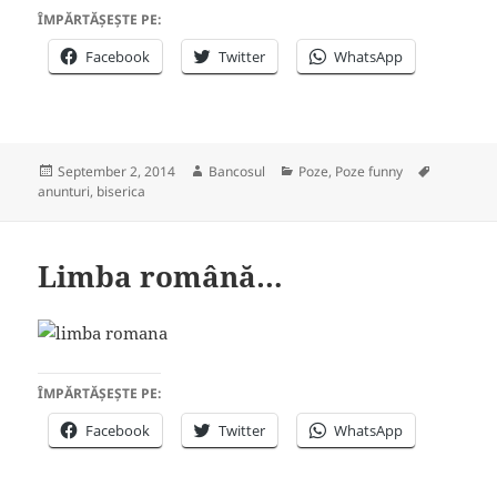
ÎMPĂRTĂȘEȘTE PE:
Facebook
Twitter
WhatsApp
Posted
Author
Categories
Tags
September 2, 2014
Bancosul
Poze
,
Poze funny
on
anunturi
,
biserica
Limba română…
ÎMPĂRTĂȘEȘTE PE:
Facebook
Twitter
WhatsApp