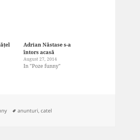
cățel
Adrian Năstase s-a
3
întors acasă
August 27, 2014
In "Poze funny"
ies
Tags
nny
anunturi
,
catel