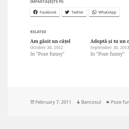
ÎMPĂRTĂȘEȘTE PE:
Facebook
Twitter
WhatsApp
RELATED
Am găsit un cățel
Adoptă și tu un 
October 30, 2012
September 30, 201
In "Poze funny"
In "Poze funny"
Posted
Author
Categor
February 7, 2011
Bancosul
Poze fu
on