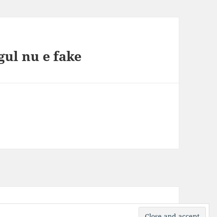
gul nu e fake
ress