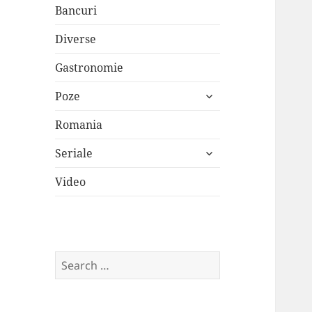
Bancuri
Diverse
Gastronomie
expand
Poze
child
menu
Romania
expand
Seriale
child
menu
Video
Search
for: