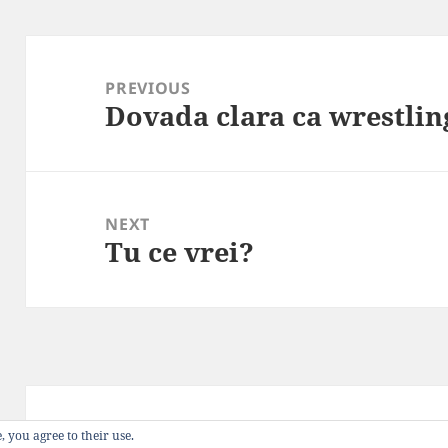
Post
navigation
PREVIOUS
Dovada clara ca wrestlin
Previous
post:
NEXT
Tu ce vrei?
Next
post:
Privacy Policy
Proudly powered by WordP
, you agree to their use.