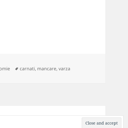
es
Tags
omie
carnati
,
mancare
,
varza
ress