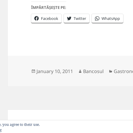
ÎMPĂRTĂȘEȘTE PE:
Facebook
Twitter
WhatsApp
Posted
Author
Categori
January 10, 2011
Bancosul
Gastron
on
Privacy Policy
Proudly powered by WordP
, you agree to their use.
cy