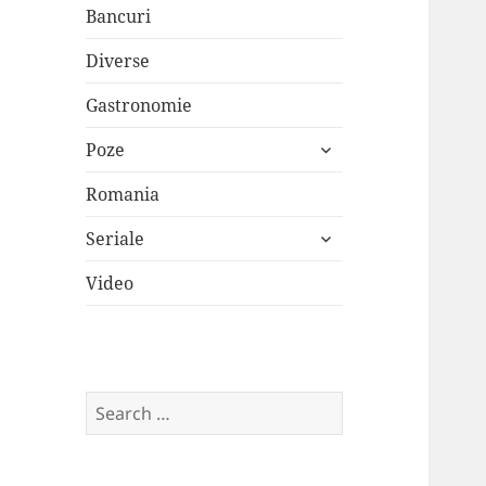
Bancuri
Diverse
Gastronomie
expand
Poze
child
menu
Romania
expand
Seriale
child
menu
Video
Search
for: