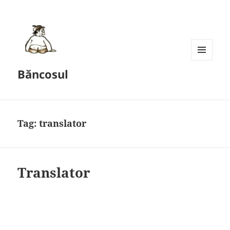
MENU
Băncosul
AND
WIDGETS
Tag:
translator
Translator