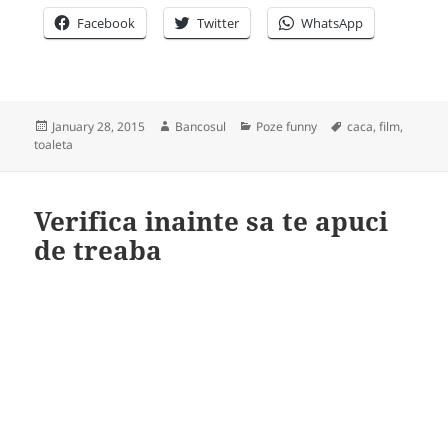
Facebook
Twitter
WhatsApp
Posted
Author
Categories
Tags
January 28, 2015
Bancosul
Poze funny
caca
,
film
,
on
toaleta
Verifica inainte sa te apuci
de treaba