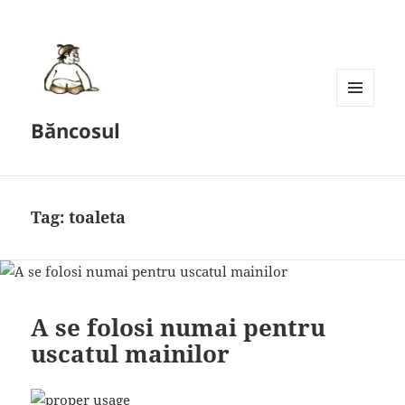
MENU
Băncosul
AND
WIDGETS
Tag:
toaleta
A se folosi numai pentru
uscatul mainilor