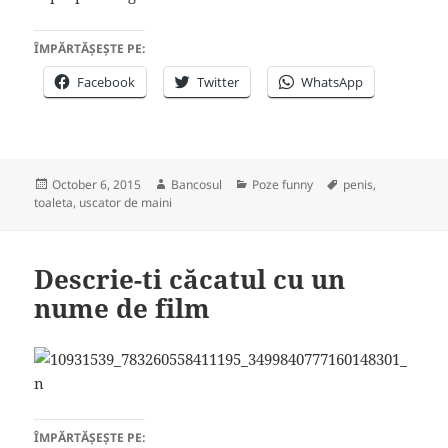
ÎMPĂRTĂȘEȘTE PE:
Facebook
Twitter
WhatsApp
Posted
Author
Categories
Tags
October 6, 2015
Bancosul
Poze funny
penis
,
on
toaleta
,
uscator de maini
Descrie-ti căcatul cu un
nume de film
ÎMPĂRTĂȘEȘTE PE: