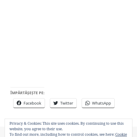
ÎMPĂRTĂȘEȘTE PE:
Facebook
Twitter
WhatsApp
Privacy & Cookies: This site uses cookies. By continuing to use this
website, you agree to their use.
Posted
Author
Categories
Tags
To find out more, including how to control cookies, see here:
Cookie
October 11, 2011
Bancosul
Video
paianjen
,