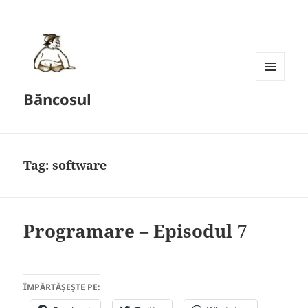
MENU
Băncosul
AND
WIDGETS
Tag:
software
Programare – Episodul 7
ÎMPĂRTĂȘEȘTE PE: