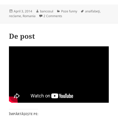
Posted
Author
Categories
Tags
April 3, 2014
bancosul
Poze funny
analfabeţi
,
on
on Nu te costa nimic să ai copii
reclame
,
Romania
2 Comments
De post
ÎMPĂRTĂȘEȘTE PE: