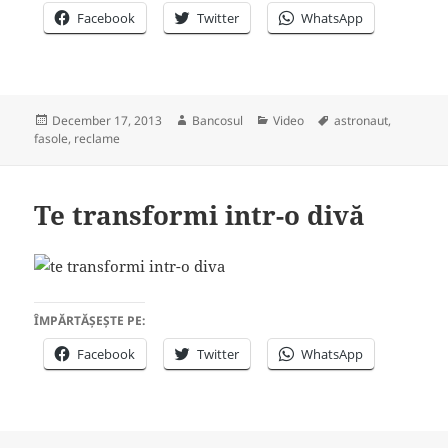
Facebook
Twitter
WhatsApp
Posted
Author
Categories
Tags
December 17, 2013
Bancosul
Video
astronaut
,
on
fasole
,
reclame
Te transformi intr-o divă
ÎMPĂRTĂȘEȘTE PE:
Facebook
Twitter
WhatsApp