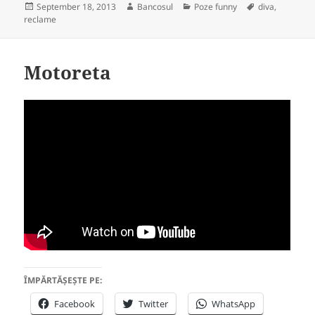
Posted
Author
Categories
Tags
September 18, 2013
Bancosul
Poze funny
diva
,
on
reclame
Motoreta
ÎMPĂRTĂȘEȘTE PE:
Facebook
Twitter
WhatsApp