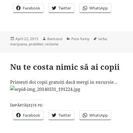
Facebook
Twitter
WhatsApp
Posted
Author
Categories
Tags
April 22, 2015
Bancosul
Poze funny
iarba
,
on
marijuana
,
praktiker
,
reclame
Nu te costa nimic să ai copii
Primești doi copii gratuiți dacă mergi in excursie…
ÎMPĂRTĂȘEȘTE PE:
Facebook
Twitter
WhatsApp