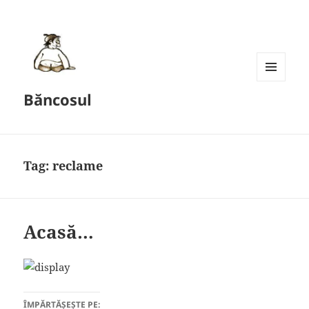
MENU
Băncosul
AND
WIDGETS
Tag:
reclame
Acasă…
ÎMPĂRTĂȘEȘTE PE: