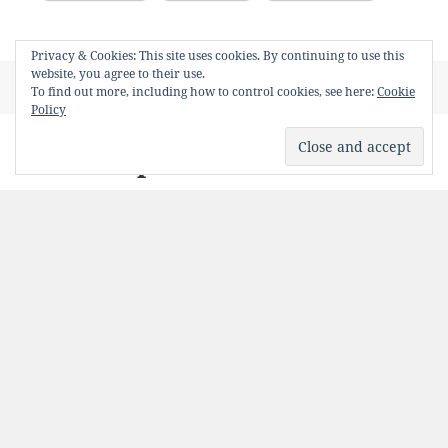
Privacy & Cookies: This site uses cookies. By continuing to use this
website, you agree to their use.
Posted
Author
Categories
Tags
June 4, 2013
Bancosul
Video
reclame
To find out more, including how to control cookies, see here:
Cookie
on
Policy
Vând capră