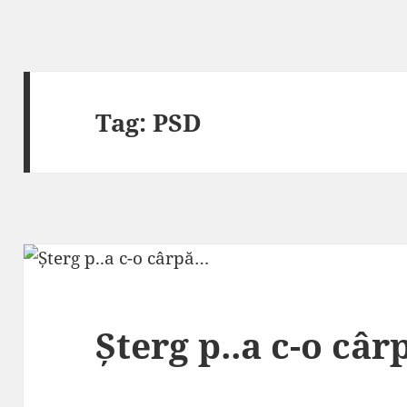
Tag:
PSD
Șterg p..a c-o câ