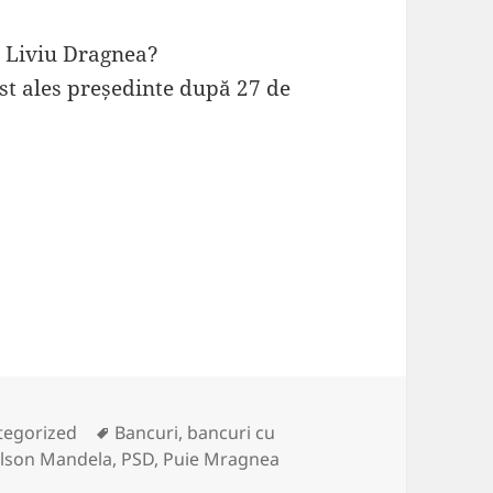
pe Liviu Dragnea?
st ales președinte după 27 de
ories
Tags
tegorized
Bancuri
,
bancuri cu
lson Mandela
,
PSD
,
Puie Mragnea