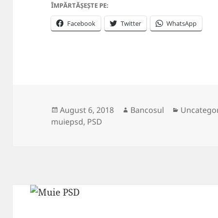
ÎMPĂRTĂȘEȘTE PE:
Facebook
Twitter
WhatsApp
Posted
Author
Categorie
August 6, 2018
Bancosul
Uncatego
on
muiepsd
,
PSD