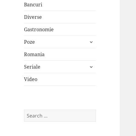
Bancuri
Diverse
Gastronomie
expand
Poze
child
menu
Romania
expand
Seriale
child
menu
Video
Search
for: