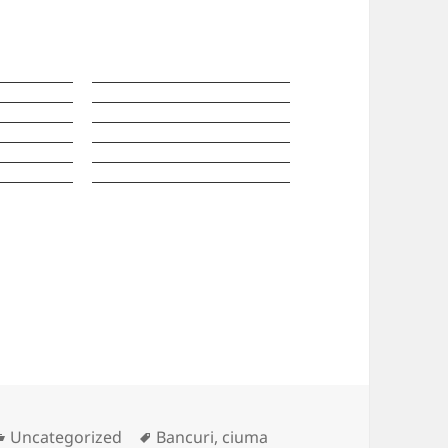
Categories
Tags
Uncategorized
Bancuri
,
ciuma