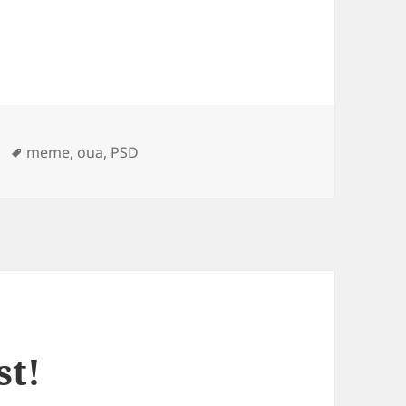
ories
Tags
meme
,
oua
,
PSD
st!