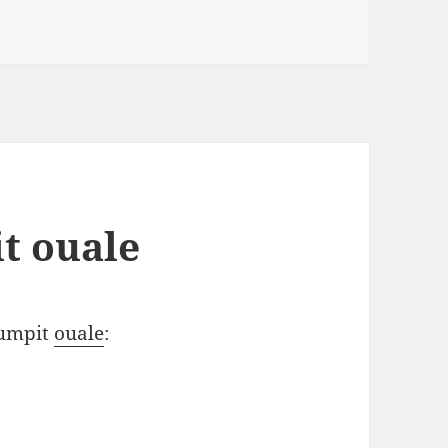
t ouale
cumpit
ouale
: