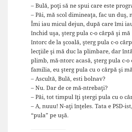
– Bulă, poţi să ne spui care este prog
– Păi, mă scol dimineaţa, fac un duş, 
Îmi iau micul dejun, după care îmi ia
închid uşa, şterg pula c-o cârpă şi mă
întorc de la şcoală, şterg pula c-o câ
lecţiile şi mă duc la plimbare, dar înt
plimb, mă-ntorc acasă, şterg pula c-o
familia, eu şterg pula cu o cârpă şi 
– Ascultă, Bulă, esti bolnav?
– Nu. Dar de ce mă-ntrebaţi?
– Păi, tot timpul îţi ştergi pula cu o câ
– A, nuuu! N-aţi înţeles. Tata e PSD-ist
“pula” pe uşă.