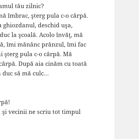
ramul tău zilnic?
mă îmbrac, şterg pula c-o cârpă.
u ghiozdanul, deschid uşa,
 duc la şcoală. Acolo învăţ, mă
rpă, îmi mănânc prânzul, îmi fac
âi şterg pula c-o cârpă. Mă
 cârpă. După aia cinăm cu toată
mă duc să mă culc…
rpă!
, şi vecinii ne scriu tot timpul