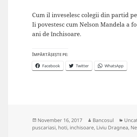
Cum il inveselesc colegii din partid 
Ii povestesc cum Nelson Mandela a fo
ani de închisoare.
ÎMPĂRTĂȘEȘTE PE:
Facebook
Twitter
WhatsApp
Posted
Author
Categ
November 16, 2017
Bancosul
Unca
on
puscariasi
,
hoti
,
inchisoare
,
Liviu Dragnea
,
Ne