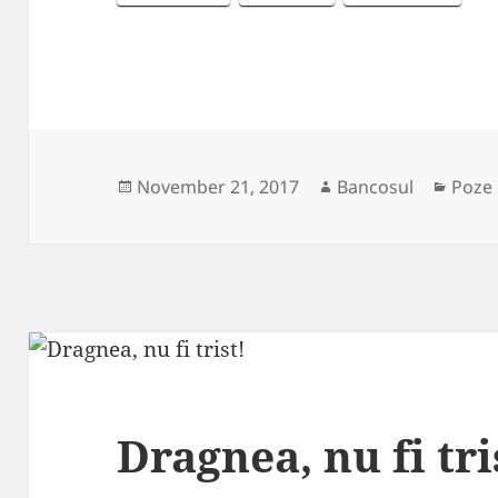
Posted
Author
Categ
November 21, 2017
Bancosul
Poze
on
Dragnea, nu fi tri