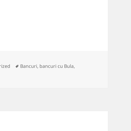
s
Tags
rized
Bancuri
,
bancuri cu Bula
,