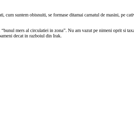
țiune
ti, cum suntem obisnuiti, se formase ditamai carnatul de masini, pe cati
 “bunul mers al circulatiei in zona”. Nu am vazut pe nimeni oprit si taxa
ameni decat in razboiul din Irak.