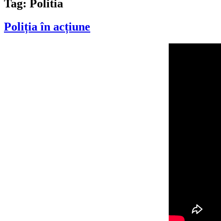
Tag:
Politia
Poliția în acțiune