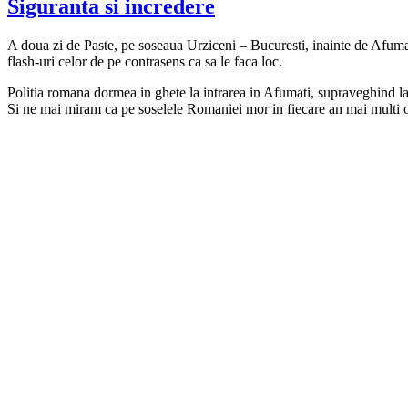
Siguranta si incredere
ac
A doua zi de Paste, pe soseaua Urziceni – Bucuresti, inainte de Afuma
flash-uri celor de pe contrasens ca sa le faca loc.
Politia romana dormea in ghete la intrarea in Afumati, supraveghind la
Si ne mai miram ca pe soselele Romaniei mor in fiecare an mai multi o