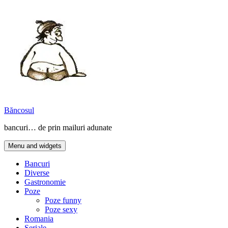
Skip
to
content
Băncosul
bancuri… de prin mailuri adunate
Menu and widgets
Bancuri
Diverse
Gastronomie
Poze
Poze funny
Poze sexy
Romania
Seriale