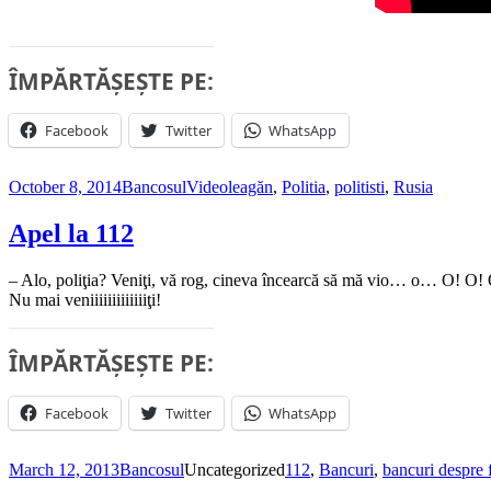
ÎMPĂRTĂȘEȘTE PE:
Facebook
Twitter
WhatsApp
Posted
Author
Categories
Tags
October 8, 2014
Bancosul
Video
leagăn
,
Politia
,
politisti
,
Rusia
on
Apel la 112
– Alo, poliţia? Veniţi, vă rog, cineva încearcă să mă vio… o… O! O
Nu mai veniiiiiiiiiiiiiţi!
ÎMPĂRTĂȘEȘTE PE:
Facebook
Twitter
WhatsApp
Posted
Author
Categories
Tags
March 12, 2013
Bancosul
Uncategorized
112
,
Bancuri
,
bancuri despre 
on