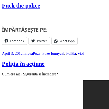
Fuck the police
ÎMPĂRTĂȘEȘTE PE:
Facebook
Twitter
WhatsApp
Posted
Author
Categories
Tags
April 3, 2012
mircea
Poze
,
Poze funny
cal
,
Politia
,
viol
on
Poliția în acțiune
Cum era aia? Siguranță și încredere?