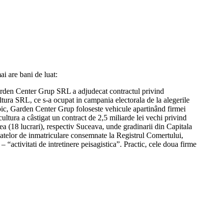
ai are bani de luat:
arden Center Grup SRL a adjudecat contractul privind
tura SRL, ce s-a ocupat in campania electorala de la alegerile
mpic, Garden Center Grup foloseste vehicule apartinând firmei
ltura a câstigat un contract de 2,5 miliarde lei vechi privind
ea (18 lucrari), respectiv Suceava, unde gradinarii din Capitala
datelor de inmatriculare consemnate la Registrul Comertului,
 “activitati de intretinere peisagistica”. Practic, cele doua firme