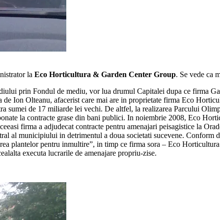
nistrator la
Eco Horticultura & Garden Center Group
. Se vede ca m
ediului prin Fondul de mediu, vor lua drumul Capitalei dupa ce firma G
de Ion Olteanu, afacerist care mai are in proprietate firma Eco Horticul
ra sumei de 17 miliarde lei vechi. De altfel, la realizarea Parcului Oli
onate la contracte grase din bani publici. In noiembrie 2008, Eco Horticu
Aceeasi firma a adjudecat contracte pentru amenajari peisagistice la Orad
ntral al municipiului in detrimentul a doua societati sucevene. Conform 
a plantelor pentru inmultire”, in timp ce firma sora – Eco Horticultura –
ealalta executa lucrarile de amenajare propriu-zise.