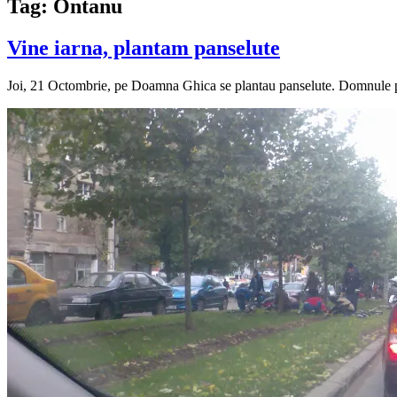
Tag:
Ontanu
Vine iarna, plantam panselute
Joi, 21 Octombrie, pe Doamna Ghica se plantau panselute. Domnule