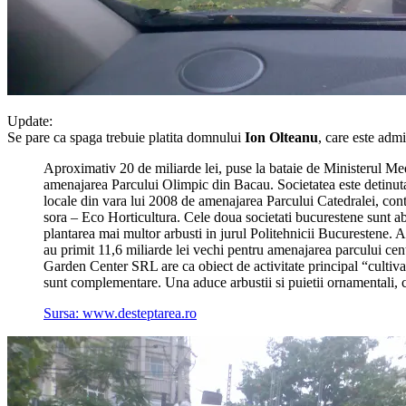
Update:
Se pare ca spaga trebuie platita domnului
Ion Olteanu
, care este admi
Aproximativ 20 de miliarde lei, puse la bataie de Ministerul M
amenajarea Parcului Olimpic din Bacau. Societatea este detinuta 
locale din vara lui 2008 de amenajarea Parcului Catedralei, cont
sora – Eco Horticultura. Cele doua societati bucurestene sunt ab
plantarea mai multor arbusti in jurul Politehnicii Bucurestene. 
au primit 11,6 miliarde lei vechi pentru amenajarea parcului ce
Garden Center SRL are ca obiect de activitate principal “cultivare
sunt complementare. Una aduce arbustii si puietii ornamentali, c
Sursa: www.desteptarea.ro