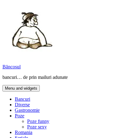
Skip
to
content
Băncosul
bancuri… de prin mailuri adunate
Menu and widgets
Bancuri
Diverse
Gastronomie
Poze
Poze funny
Poze sexy
Romania
Seriale