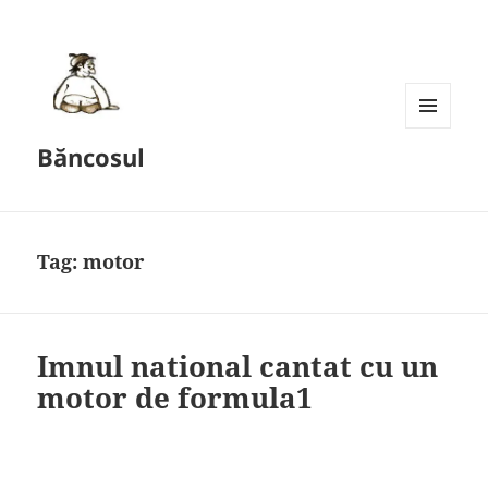
MENU
Băncosul
AND
WIDGETS
Tag:
motor
Imnul national cantat cu un
motor de formula1