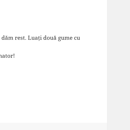
 dăm rest. Luați două gume cu
nator!