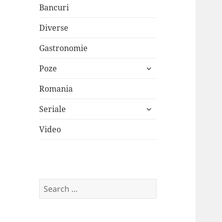
Bancuri
Diverse
Gastronomie
expand
Poze
child
menu
Romania
expand
Seriale
child
menu
Video
Search
for: