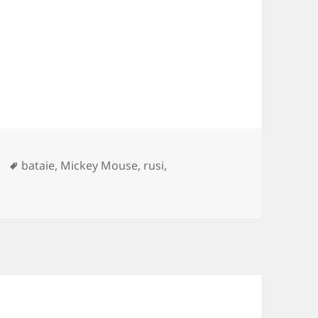
ories
Tags
bataie
,
Mickey Mouse
,
rusi
,