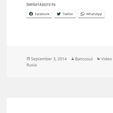
ÎMPĂRTĂȘEȘTE PE:
Facebook
Twitter
WhatsApp
Posted
Author
Categ
September 3, 2014
Bancosul
Video
on
Rusia