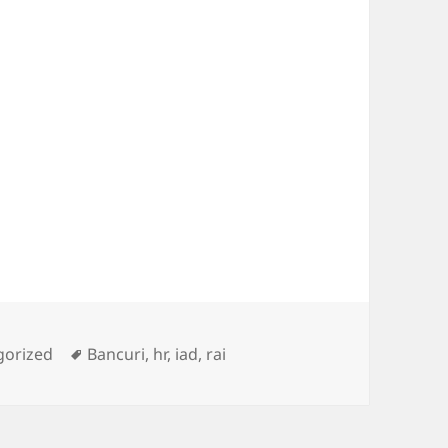
ies
Tags
gorized
Bancuri
,
hr
,
iad
,
rai