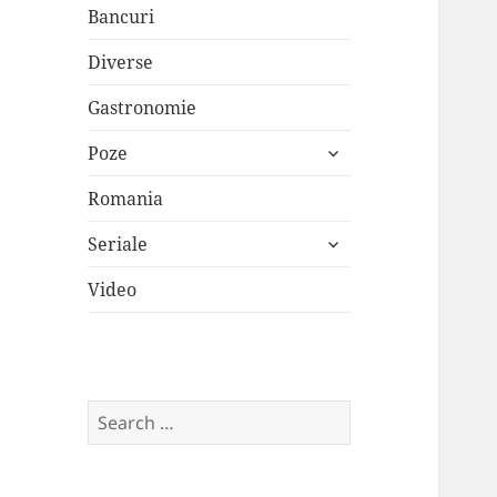
Bancuri
Diverse
Gastronomie
expand
Poze
child
menu
Romania
expand
Seriale
child
menu
Video
Search
for: