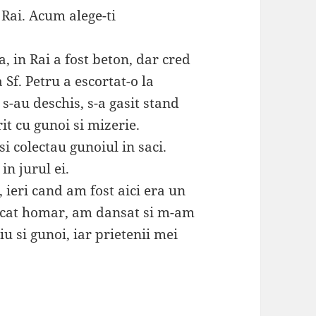
n Rai. Acum alege-ti
 in Rai a fost beton, dar cred
Sf. Petru a escortat-o la
e s-au deschis, s-a gasit stand
it cu gunoi si mizerie.
si colectau gunoiul in saci.
 in jurul ei.
 ieri cand am fost aici era un
ancat homar, am dansat si m-am
u si gunoi, iar prietenii mei