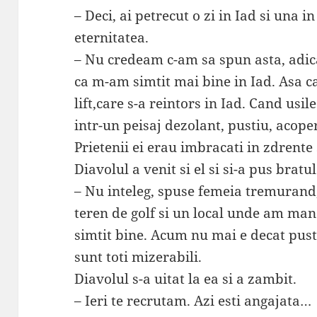
– Deci, ai petrecut o zi in Iad si una i
eternitatea.
– Nu credeam c-am sa spun asta, adica,
ca m-am simtit mai bine in Iad. Asa ca 
lift,care s-a reintors in Iad. Cand usil
intr-un peisaj dezolant, pustiu, acoper
Prietenii ei erau imbracati in zdrente 
Diavolul a venit si el si si-a pus bratul
– Nu inteleg, spuse femeia tremurand,
teren de golf si un local unde am m
simtit bine. Acum nu mai e decat pusti
sunt toti mizerabili.
Diavolul s-a uitat la ea si a zambit.
– Ieri te recrutam. Azi esti angajata…