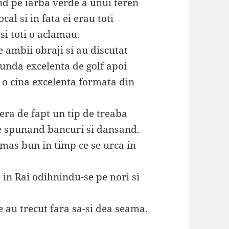
and pe iarba verde a unui teren
al si in fata ei erau toti
 si toti o aclamau.
e ambii obraji si au discutat
runda excelenta de golf apoi
 o cina excelenta formata din
 era de fapt un tip de treaba
ne spunand bancuri si dansand.
amas bun in timp ce se urca in
 in Rai odihnindu-se pe nori si
e au trecut fara sa-si dea seama.