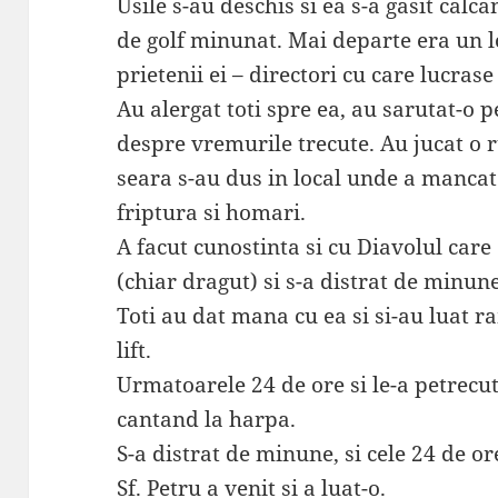
Usile s-au deschis si ea s-a gasit calc
de golf minunat. Mai departe era un loc
prietenii ei – directori cu care lucrase
Au alergat toti spre ea, au sarutat-o p
despre vremurile trecute. Au jucat o 
seara s-au dus in local unde a mancat
friptura si homari.
A facut cunostinta si cu Diavolul care
(chiar dragut) si s-a distrat de minu
Toti au dat mana cu ea si si-au luat r
lift.
Urmatoarele 24 de ore si le-a petrecut
cantand la harpa.
S-a distrat de minune, si cele 24 de or
Sf. Petru a venit si a luat-o.