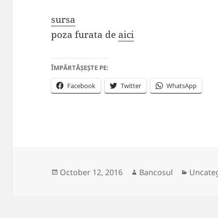
sursa
poza furata de
aici
ÎMPĂRTĂȘEȘTE PE:
Facebook
Twitter
WhatsApp
Posted
Author
Categor
October 12, 2016
Bancosul
Uncate
on