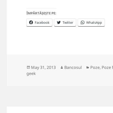
ÎMPĂRTĂȘEȘTE PE:
Facebook
Twitter
WhatsApp
Posted
Author
Categories
May 31, 2013
Bancosul
Poze
,
Poze 
on
geek