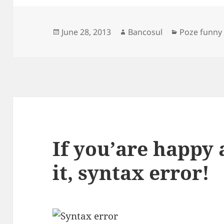
Posted
Author
Categories
June 28, 2013
Bancosul
Poze funny
on
If you’are happy
it, syntax error!