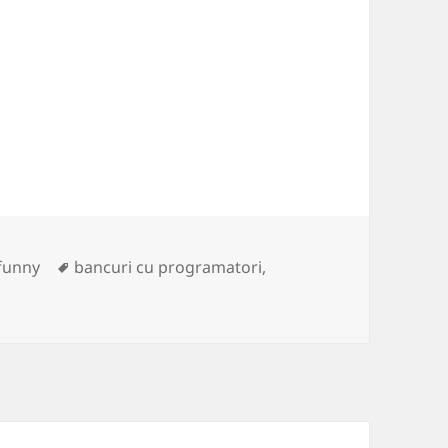
Tags
funny
bancuri cu programatori
,