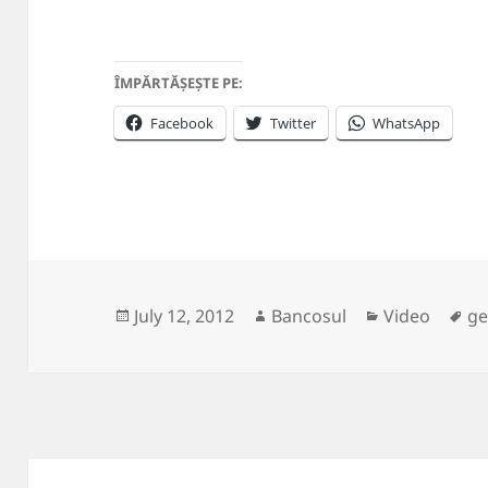
ÎMPĂRTĂȘEȘTE PE:
Facebook
Twitter
WhatsApp
Posted
Author
Categories
Ta
July 12, 2012
Bancosul
Video
ge
on