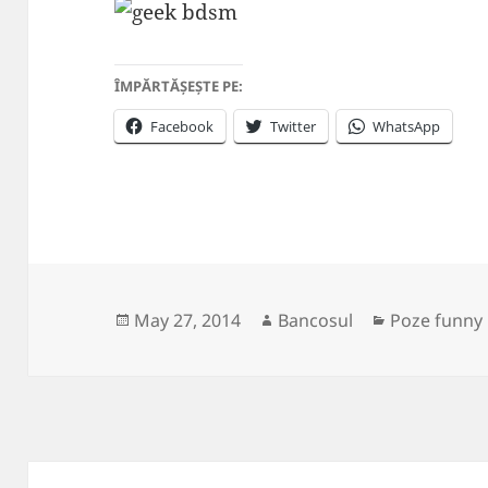
ÎMPĂRTĂȘEȘTE PE:
Facebook
Twitter
WhatsApp
Posted
Author
Categories
May 27, 2014
Bancosul
Poze funny
on