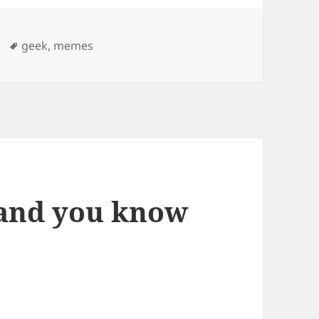
Tags
geek
,
memes
 and you know