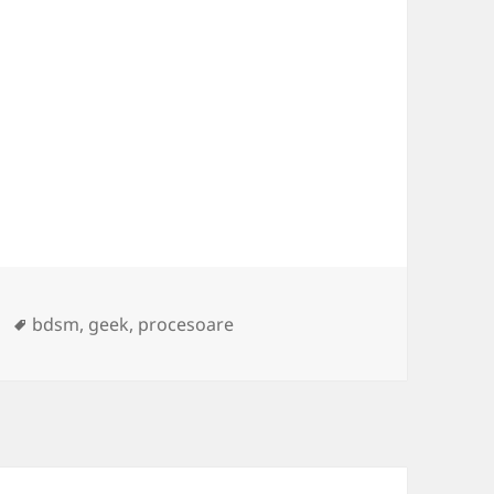
Tags
bdsm
,
geek
,
procesoare