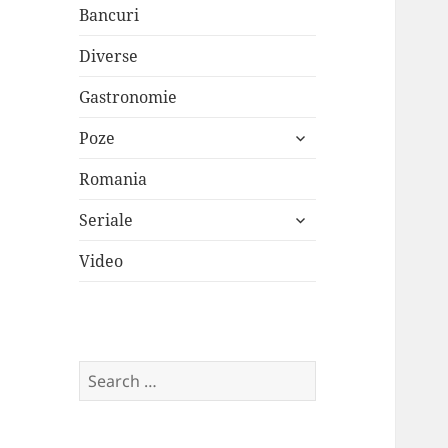
Bancuri
Diverse
Gastronomie
expand
Poze
child
menu
Romania
expand
Seriale
child
menu
Video
Search
for: