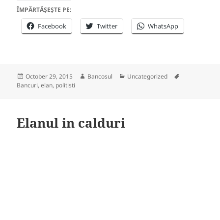
ÎMPĂRTĂȘEȘTE PE:
Facebook
Twitter
WhatsApp
Posted
Author
Categories
Tags
October 29, 2015
Bancosul
Uncategorized
on
Bancuri
,
elan
,
politisti
Elanul in calduri