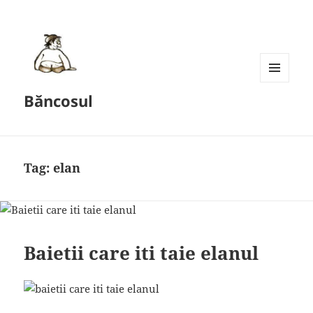
MENU
Băncosul
AND
WIDGETS
Tag:
elan
Baietii care iti taie elanul