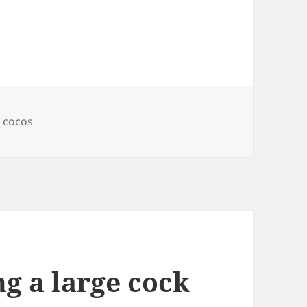
es
Tags
cocos
g a large cock