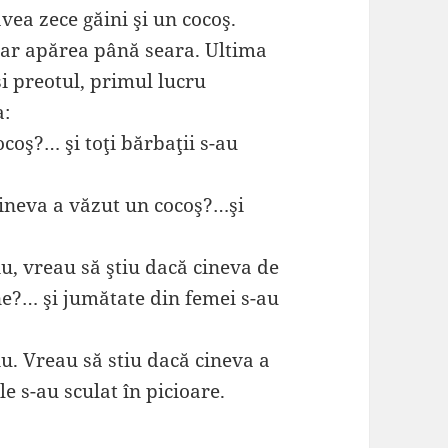
vea zece găini şi un cocoş.
dar apărea până seara. Ultima
i preotul, primul lucru
a:
ocoş?… şi toţi bărbaţii s-au
cineva a văzut un cocoş?…şi
iu, vreau să ştiu dacă cineva de
ne?… şi jumătate din femei s-au
iu. Vreau să stiu dacă cineva a
 s-au sculat în picioare.