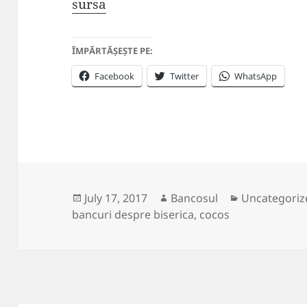
sursa
ÎMPĂRTĂȘEȘTE PE:
Facebook
Twitter
WhatsApp
Posted
Author
Categories
July 17, 2017
Bancosul
Uncategoriz
on
bancuri despre biserica
,
cocos