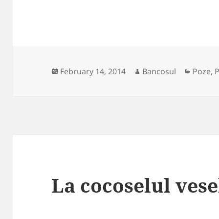
Posted
Author
Catego
February 14, 2014
Bancosul
Poze
,
P
on
La cocoselul vese