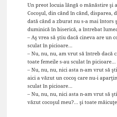
Un preot locuia lângă o mânăstire şi a
Cocoşul, din când în când, disparea, 
dată când a zburat nu s-a mai întors ş
duminică în biserică, a întrebat lume
– Aş vrea să ştiu dacă cineva are un c
sculat în picioare…
– Nu, nu, nu, am vrut să întreb dacă 
toate femeile s-au sculat în picioare…
– Nu, nu, nu, nici asta n-am vrut să şt
aici a văzut un cocoş care nu-i aparţi
sculat în picioare…
– Nu, nu, nu, nici asta n-am vrut să şt
văzut cocoşul meu?… şi toate măicuţele