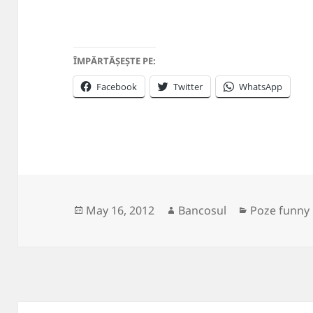
ÎMPĂRTĂȘEȘTE PE:
Facebook
Twitter
WhatsApp
Posted
Author
Categories
May 16, 2012
Bancosul
Poze funny
on