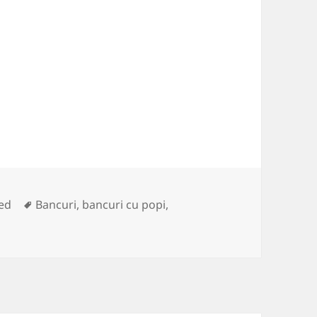
Tags
ed
Bancuri
,
bancuri cu popi
,