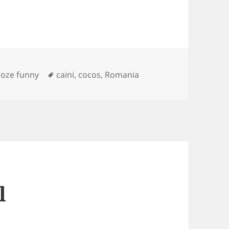
ries
Tags
oze funny
caini
,
cocos
,
Romania
l