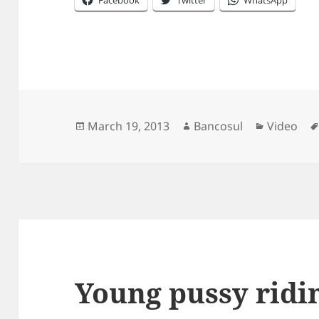
Posted
Author
Categori
March 19, 2013
Bancosul
Video
on
Young pussy ridin