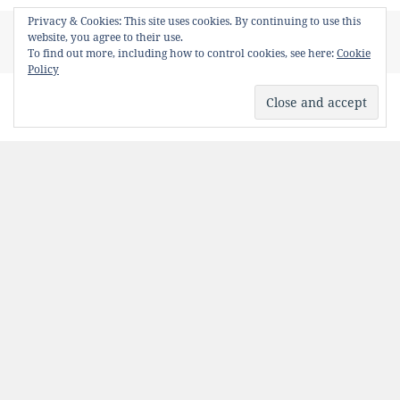
Privacy & Cookies: This site uses cookies. By continuing to use this
Posted
Author
Categories
Tags
May 19, 2011
Bancosul
Uncategorized
Bancuri
,
website, you agree to their use.
on
bancuri cu Chuck Norris
,
Chuck Norris
To find out more, including how to control cookies, see here:
Cookie
Policy
Nunchucks