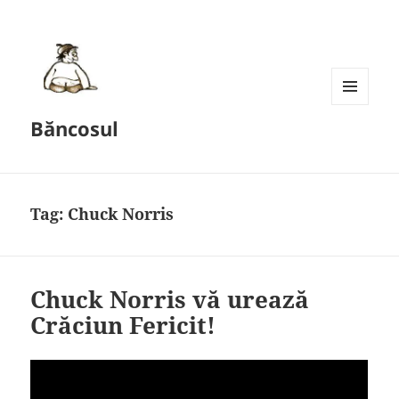
MENU
Băncosul
AND
WIDGETS
Tag:
Chuck Norris
Chuck Norris vă urează
Crăciun Fericit!