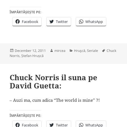
ÎMPĂRTĂȘEȘTE PE:
Facebook
Twitter
WhatsApp
Posted
Author
Categories
Tags
December 12, 2011
mircea
Hruşcă
,
Seriale
Chuck
on
Norris
,
Ștefan Hrușcă
Chuck Norris il suna pe
David Guetta:
– Auzi ma, cum adica “The world is mine” ?!
ÎMPĂRTĂȘEȘTE PE:
Facebook
Twitter
WhatsApp