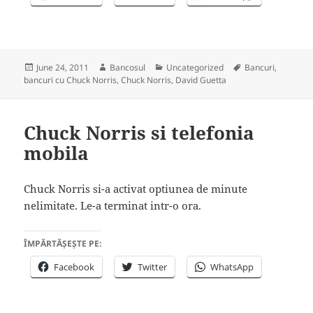
Posted
Author
Categories
Tags
June 24, 2011
Bancosul
Uncategorized
Bancuri
,
on
bancuri cu Chuck Norris
,
Chuck Norris
,
David Guetta
Chuck Norris si telefonia
mobila
Chuck Norris si-a activat optiunea de minute
nelimitate. Le-a terminat intr-o ora.
ÎMPĂRTĂȘEȘTE PE:
Facebook
Twitter
WhatsApp