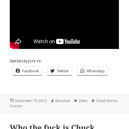
ÎMPĂRTĂȘEȘTE PE:
Facebook
Twitter
WhatsApp
Posted
Author
Categories
Tags
December 19, 2013
Bancosul
Video
Chuck Norris
,
on
Craciun
Who the fuck is Chuck