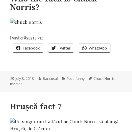
Norris?
ÎMPĂRTĂȘEȘTE PE:
Facebook
Twitter
WhatsApp
Posted
Author
Categories
Tags
July 8, 2013
Bancosul
Poze funny
Chuck Norris
,
on
memes
Hruşcă fact 7