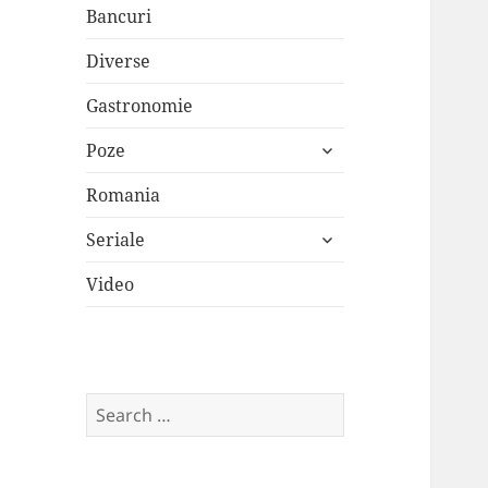
Bancuri
Diverse
Gastronomie
expand
Poze
child
menu
Romania
expand
Seriale
child
menu
Video
Search
for: