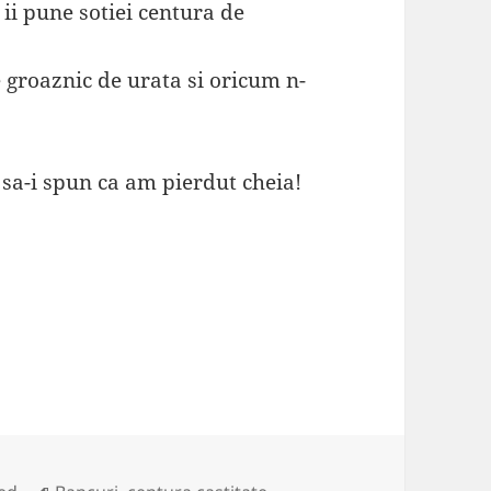
 ii pune sotiei centura de
e groaznic de urata si oricum n-
 sa-i spun ca am pierdut cheia!
Tags