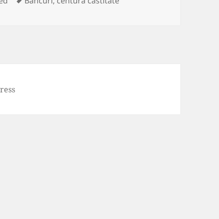
ed
Bancuri
,
centura castitate
ress