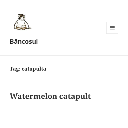
MENU
Băncosul
AND
WIDGETS
Tag:
catapulta
Watermelon catapult