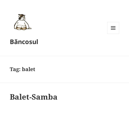
MENU
Băncosul
AND
WIDGETS
Tag:
balet
Balet-Samba