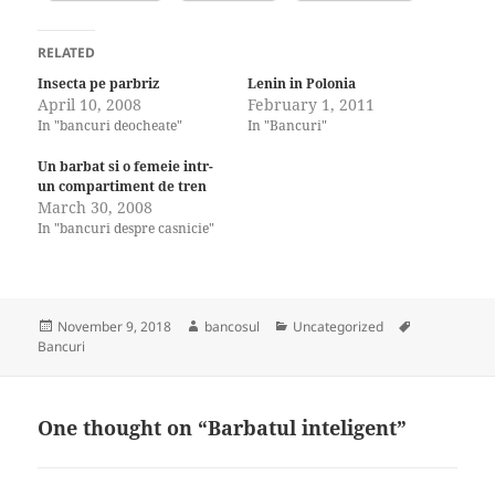
RELATED
Insecta pe parbriz
Lenin in Polonia
April 10, 2008
February 1, 2011
In "bancuri deocheate"
In "Bancuri"
Un barbat si o femeie intr-
un compartiment de tren
March 30, 2008
In "bancuri despre casnicie"
Posted
Author
Categories
Tags
November 9, 2018
bancosul
Uncategorized
on
Bancuri
One thought on “Barbatul inteligent”