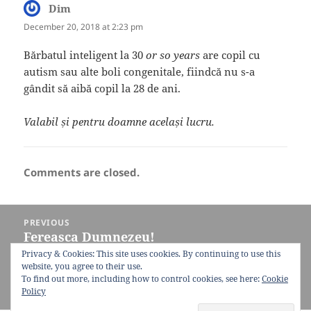
Dim
says:
December 20, 2018 at 2:23 pm
Bărbatul inteligent la 30
or so years
are copil cu
autism sau alte boli congenitale, fiindcă nu s-a
gândit să aibă copil la 28 de ani.
Valabil și pentru doamne același lucru.
Comments are closed.
Post
PREVIOUS
navigation
Fereasca Dumnezeu!
Previous
post:
Privacy & Cookies: This site uses cookies. By continuing to use this
website, you agree to their use.
NEXT
To find out more, including how to control cookies, see here:
Cookie
Student exchange
Next
Policy
post: