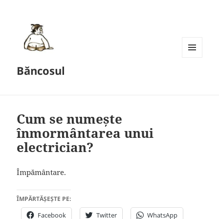
MENU
Băncosul
AND
WIDGETS
Cum se numește
înmormântarea unui
electrician?
Împământare.
ÎMPĂRTĂȘEȘTE PE:
Facebook
Twitter
WhatsApp