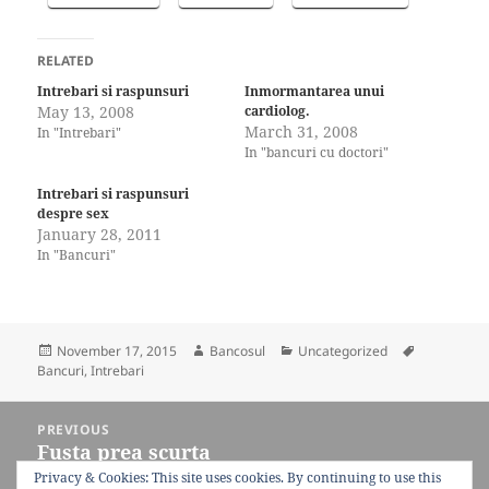
RELATED
Intrebari si raspunsuri
Inmormantarea unui
May 13, 2008
cardiolog.
March 31, 2008
In "Intrebari"
In "bancuri cu doctori"
Intrebari si raspunsuri
despre sex
January 28, 2011
In "Bancuri"
Posted
Author
Categories
Tags
November 17, 2015
Bancosul
Uncategorized
on
Bancuri
,
Intrebari
Post
PREVIOUS
navigation
Fusta prea scurta
Previous
post:
Privacy & Cookies: This site uses cookies. By continuing to use this