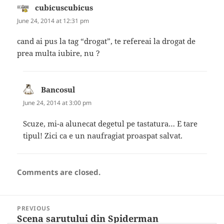
cubicuscubicus
says:
June 24, 2014 at 12:31 pm
cand ai pus la tag “drogat”, te refereai la drogat de
prea multa iubire, nu ?
Bancosul
says:
June 24, 2014 at 3:00 pm
Scuze, mi-a alunecat degetul pe tastatura… E tare
tipul! Zici ca e un naufragiat proaspat salvat.
Comments are closed.
Post
PREVIOUS
navigation
Scena sarutului din Spiderman
Previous