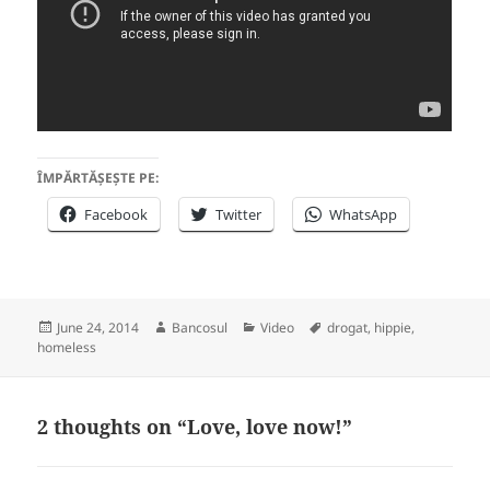
ÎMPĂRTĂȘEȘTE PE:
Facebook
Twitter
WhatsApp
Posted
Author
Categories
Tags
June 24, 2014
Bancosul
Video
drogat
,
hippie
,
on
homeless
2 thoughts on “Love, love now!”