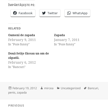
ÎMPĂRTĂȘEȘTE PE:
Facebook
Twitter
WhatsApp
RELATED
Oameni de zapada
Zapada
February 9, 2011
January 7, 2011
In "Poze funny"
In "Poze funny"
Două fetiţe făceau un om de
zăpadă.
February 6, 2012
In "Bancuri"
Posted
Author
Categories
Tags
February 19, 2012
mircea
Uncategorized
Bancuri
,
on
penis
,
zapada
Post
PREVIOUS
navigation