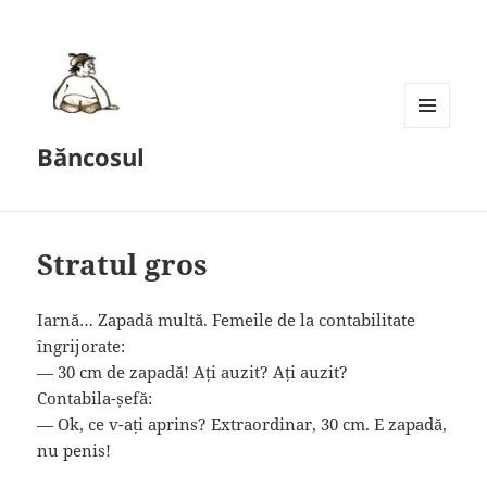
MENU
Băncosul
AND
WIDGETS
Stratul gros
Iarnă… Zapadă multă. Femeile de la contabilitate
îngrijorate:
— 30 cm de zapadă! Ați auzit? Ați auzit?
Contabila-șefă:
— Ok, ce v-ați aprins? Extraordinar, 30 cm. E zapadă,
nu penis!