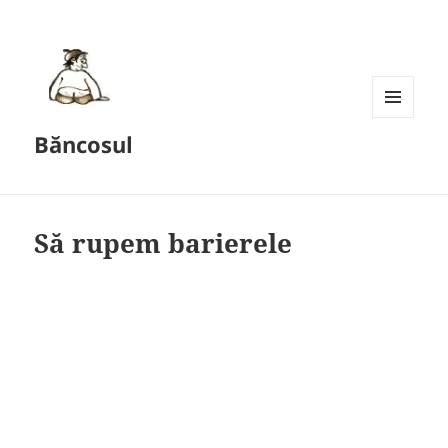
MENU
Băncosul
AND
WIDGETS
Să rupem barierele