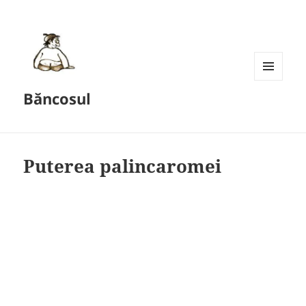
MENU
Băncosul
AND
WIDGETS
Puterea palincaromei