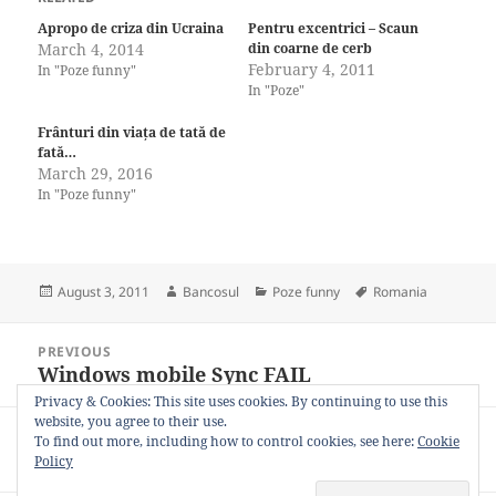
Apropo de criza din Ucraina
Pentru excentrici – Scaun
March 4, 2014
din coarne de cerb
February 4, 2011
In "Poze funny"
In "Poze"
Frânturi din viața de tată de
fată…
March 29, 2016
In "Poze funny"
Posted
Author
Categories
Tags
August 3, 2011
Bancosul
Poze funny
Romania
on
Post
PREVIOUS
navigation
Windows mobile Sync FAIL
Previous
post:
Privacy & Cookies: This site uses cookies. By continuing to use this
website, you agree to their use.
NEXT
To find out more, including how to control cookies, see here:
Cookie
E și chelia bună la ceva…
Next
Policy
post: