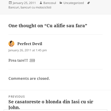
Posted
Author
Categories
Tags
January 25, 2011
Bancosul
Uncategorized
on
Bancuri
,
bancuri cu motociclisti
One thought on “Cu alifie sau fara”
Perfect Devil
says:
January 26, 2011 at 1:45 pm
Prea tare!!! :))))
Comments are closed.
Post
PREVIOUS
navigation
Se casatoreste o blonda din Iasi cu sir
Previous
John.
post: