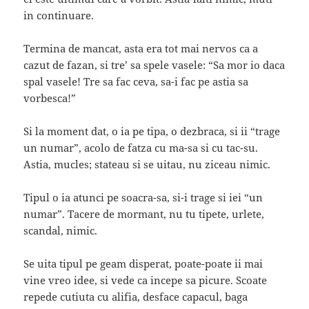
in continuare.
Termina de mancat, asta era tot mai nervos ca a
cazut de fazan, si tre’ sa spele vasele: “Sa mor io daca
spal vasele! Tre sa fac ceva, sa-i fac pe astia sa
vorbesca!”
Si la moment dat, o ia pe tipa, o dezbraca, si ii “trage
un numar”, acolo de fatza cu ma-sa si cu tac-su.
Astia, mucles; stateau si se uitau, nu ziceau nimic.
Tipul o ia atunci pe soacra-sa, si-i trage si iei “un
numar”. Tacere de mormant, nu tu tipete, urlete,
scandal, nimic.
Se uita tipul pe geam disperat, poate-poate ii mai
vine vreo idee, si vede ca incepe sa picure. Scoate
repede cutiuta cu alifia, desface capacul, baga