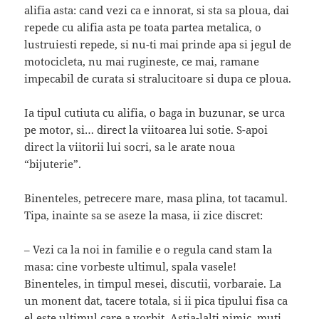
alifia asta: cand vezi ca e innorat, si sta sa ploua, dai
repede cu alifia asta pe toata partea metalica, o
lustruiesti repede, si nu-ti mai prinde apa si jegul de
motocicleta, nu mai rugineste, ce mai, ramane
impecabil de curata si stralucitoare si dupa ce ploua.
Ia tipul cutiuta cu alifia, o baga in buzunar, se urca
pe motor, si… direct la viitoarea lui sotie. S-apoi
direct la viitorii lui socri, sa le arate noua
“bijuterie”.
Binenteles, petrecere mare, masa plina, tot tacamul.
Tipa, inainte sa se aseze la masa, ii zice discret:
– Vezi ca la noi in familie e o regula cand stam la
masa: cine vorbeste ultimul, spala vasele!
Binenteles, in timpul mesei, discutii, vorbaraie. La
un monent dat, tacere totala, si ii pica tipului fisa ca
el este ultimul care a vorbit. Astia-lalti nimic, muti