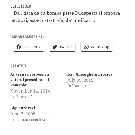
catastrofa.
– Da’, daca da cu bomba peste Budapesta si omoara
tat, apai, asta-i catastrofa, da’ nu-i bai …
ÎMPĂRTĂȘEȘTE PE:
Facebook
Twitter
WhatsApp
RELATED
As vrea sa vorbesc cu
Ion, Gheorghe și broasca
viitorul presedinte al
July 31, 2012
Romaniei
In "Bancuri"
November 14, 2014
In "Bancuri"
Gigi buze reci
June 7, 2008
In "bancuri deocheate"