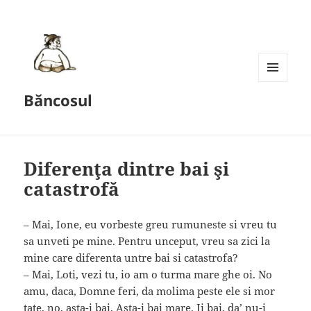
MENU
Băncosul
AND
WIDGETS
Diferenţa dintre bai şi
catastrofă
– Mai, Ione, eu vorbeste greu rumuneste si vreu tu
sa unveti pe mine. Pentru unceput, vreu sa zici la
mine care diferenta untre bai si catastrofa?
– Mai, Loti, vezi tu, io am o turma mare ghe oi. No
amu, daca, Domne feri, da molima peste ele si mor
tate, no, asta-i bai. Asta-i bai mare. Ii bai, da’ nu-i