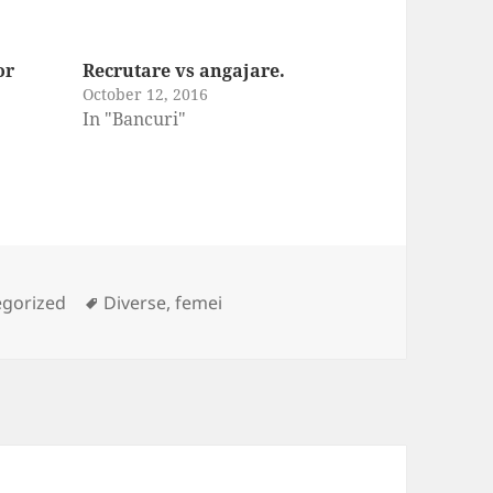
or
Recrutare vs angajare.
October 12, 2016
In "Bancuri"
ries
Tags
egorized
Diverse
,
femei