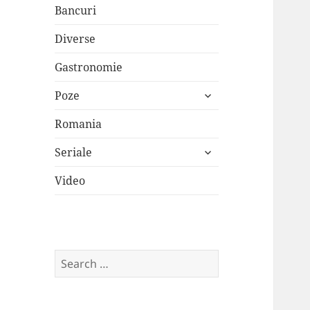
Bancuri
Diverse
Gastronomie
expand
Poze
child
menu
Romania
expand
Seriale
child
menu
Video
Search
for: