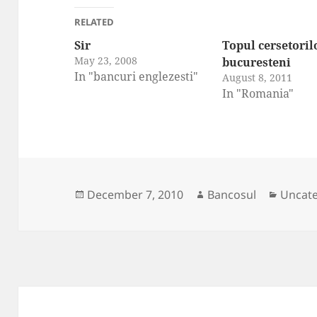
RELATED
Sir
Topul cersetoril
May 23, 2008
bucuresteni
In "bancuri englezesti"
August 8, 2011
In "Romania"
Posted
Author
Catego
December 7, 2010
Bancosul
Uncat
on
Post