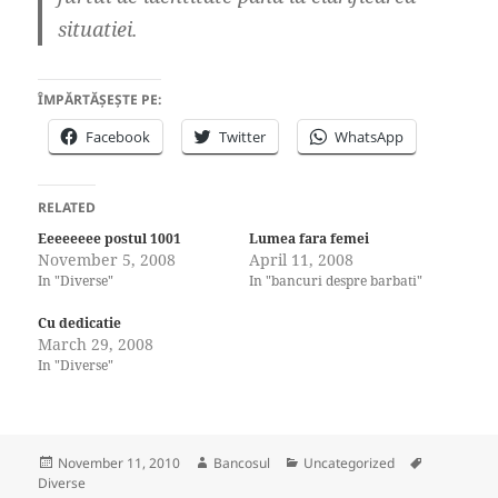
situatiei.
ÎMPĂRTĂȘEȘTE PE:
Facebook
Twitter
WhatsApp
RELATED
Eeeeeeee postul 1001
Lumea fara femei
November 5, 2008
April 11, 2008
In "Diverse"
In "bancuri despre barbati"
Cu dedicatie
March 29, 2008
In "Diverse"
Posted
Author
Categories
Tags
November 11, 2010
Bancosul
Uncategorized
on
Diverse