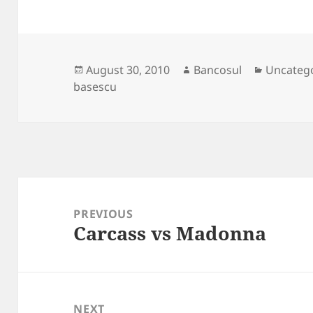
Posted
Author
Categori
August 30, 2010
Bancosul
Uncateg
on
basescu
Post
navigation
PREVIOUS
Carcass vs Madonna
Previous
post:
NEXT