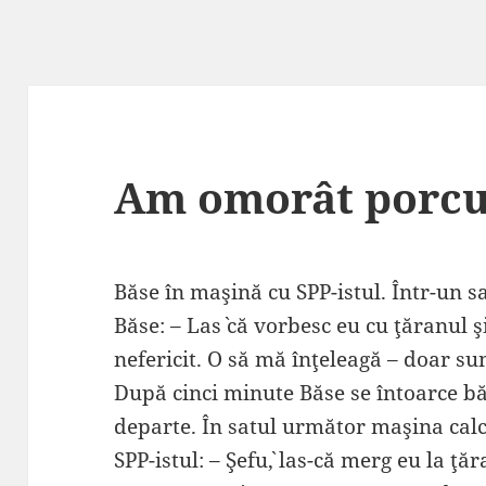
Am omorât porcu
Băse în maşină cu SPP-istul. Într-un sa
Băse: – Las` că vorbesc eu cu ţăranul şi
nefericit. O să mă înţeleagă – doar sun
După cinci minute Băse se întoarce b
departe. În satul următor maşina calc
SPP-istul: – Şefu`, las-că merg eu la ţăr