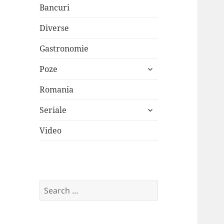
Bancuri
Diverse
Gastronomie
expand
Poze
child
menu
Romania
expand
Seriale
child
menu
Video
Search
for: