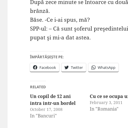
După zece minute se întoarce cu două
brânză.
Băse. -Ce i-ai spus, mă?
SPP-ul: – Că sunt şoferul preşedintelu
pupat şi mi-a dat astea.
ÎMPĂRTĂȘEȘTE PE:
Facebook
Twitter
WhatsApp
RELATED
Un copil de 12 ani
Cu ce se ocupa u
February 3, 2011
intra intr-un bordel
In "Romania"
October 17, 2008
In "Bancuri"