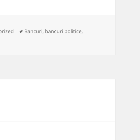
es
Tags
orized
Bancuri
,
bancuri politice
,