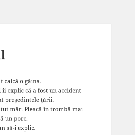
l
t calcă o găina.
 îi explic că a fost un accident
t preşedintele ţării.
ătut măr. Pleacă în trombă mai
ă un porc.
an să-i explic.