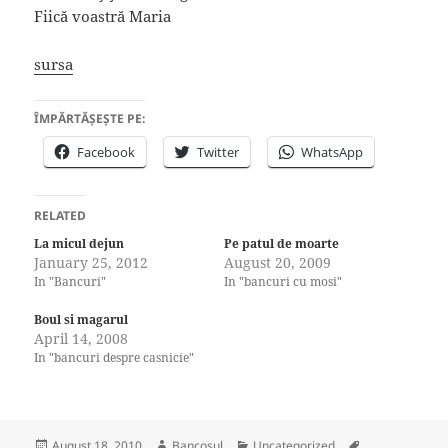
Fiică voastră Maria
sursa
ÎMPĂRTĂȘEȘTE PE:
Facebook
Twitter
WhatsApp
RELATED
La micul dejun
Pe patul de moarte
January 25, 2012
August 20, 2009
In "Bancuri"
In "bancuri cu mosi"
Boul si magarul
April 14, 2008
In "bancuri despre casnicie"
Posted
Author
Categories
Tags
August 18, 2010
Bancosul
Uncategorized