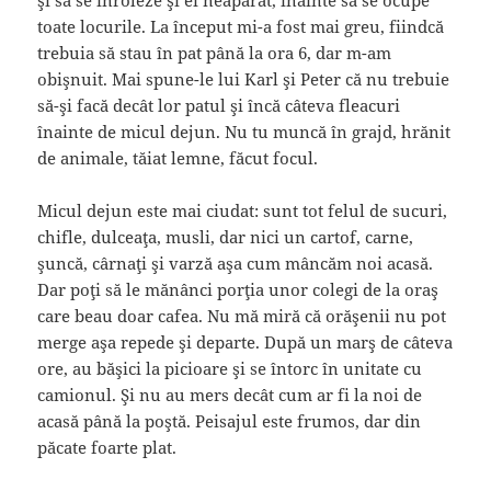
şi să se înroleze şi ei neapărat, înainte să se ocupe
toate locurile. La început mi-a fost mai greu, fiindcă
trebuia să stau în pat până la ora 6, dar m-am
obişnuit. Mai spune-le lui Karl şi Peter că nu trebuie
să-şi facă decât lor patul şi încă câteva fleacuri
înainte de micul dejun. Nu tu muncă în grajd, hrănit
de animale, tăiat lemne, făcut focul.
Micul dejun este mai ciudat: sunt tot felul de sucuri,
chifle, dulceaţa, musli, dar nici un cartof, carne,
şuncă, cârnaţi şi varză aşa cum mâncăm noi acasă.
Dar poţi să le mănânci porţia unor colegi de la oraş
care beau doar cafea. Nu mă miră că orăşenii nu pot
merge aşa repede şi departe. După un marş de câteva
ore, au băşici la picioare şi se întorc în unitate cu
camionul. Şi nu au mers decât cum ar fi la noi de
acasă până la poştă. Peisajul este frumos, dar din
păcate foarte plat.