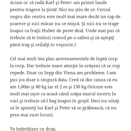
Acum or să radă Karl şi Peter: am primit laude
pentru tragere la ţintă! Nici nu ştiu de ce. Cercul
negru din centru este mult mai mare decât un cap de
şoarece şi nici măcar nu se mişcă. Şi nici nu se trage
înapoi ca fraţii Huber de peste deal. Unde mai pui că
trebuie să te întinzi comod pe o saltea şi să aştepţi
până trag şi ceilalţi (o veşnicie.)
Cel mai mult îmi plac antrenamentele de luptă corp
la corp. Dar trebuie mare atenţie la orăşeni că se rup
repede. Doar cu Sepp din Viena am probleme, l-am
pus jos doar o singură data. Cred că din cauza că eu
am 1,80m şi 80 kg iar el 2 m şi 130 kg.Oricum este
mult mai uşor ca acasă când scăpa taurul nostru la
vaci şi trebuie să-l bag înapoi în grajd. Deci nu uitaţi
să le spuneţi lui Karl şi Peter să se grăbească, că nu
prea mai sunt locuri.
Va îmbrăţişez cu drag,