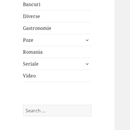
Bancuri
Diverse
Gastronomie
expand
Poze
child
menu
Romania
expand
Seriale
child
menu
Video
Search
for: