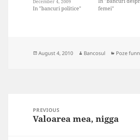
In "bancuri desp
December 4, 2009
In "bancuri politice"
femei"
Posted
Author
Categorie
August 4, 2010
Bancosul
Poze funn
on
Post
navigation
PREVIOUS
Valoarea mea, nigga
Previous
post: