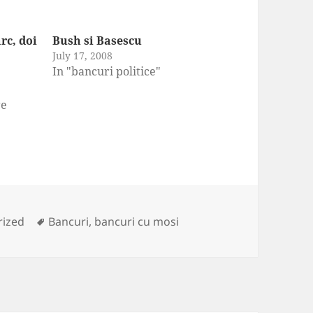
rc, doi
Bush si Basescu
July 17, 2008
In "bancuri politice"
re
s
Tags
rized
Bancuri
,
bancuri cu mosi