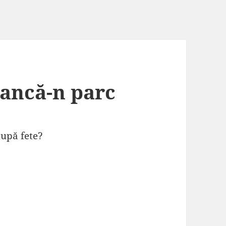
bancă-n parc
după fete?