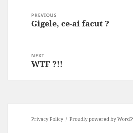
Post
navigation
PREVIOUS
Gigele, ce-ai facut ?
Previous
post:
NEXT
WTF ?!!
Next
post:
Privacy Policy
Proudly powered by WordP