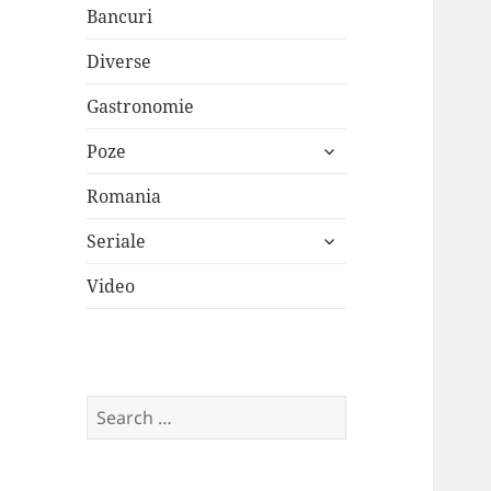
Bancuri
Diverse
Gastronomie
expand
Poze
child
menu
Romania
expand
Seriale
child
menu
Video
Search
for: