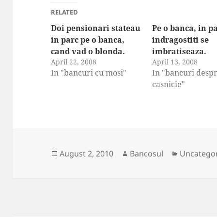
RELATED
Doi pensionari stateau
Pe o banca, in pa
in parc pe o banca,
indragostiti se
cand vad o blonda.
imbratiseaza.
April 22, 2008
April 13, 2008
In "bancuri cu mosi"
In "bancuri desp
casnicie"
Posted
Author
Categorie
August 2, 2010
Bancosul
Uncatego
on