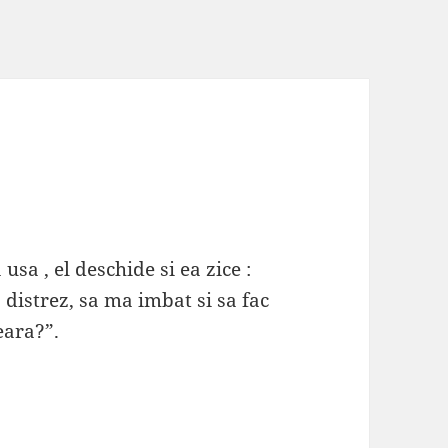
sa , el deschide si ea zice :
distrez, sa ma imbat si sa fac
eara?”.