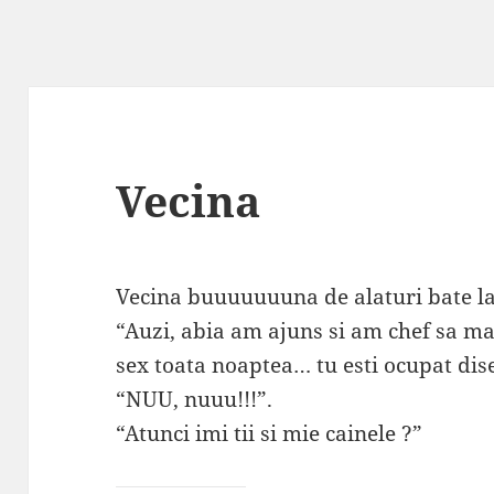
Vecina
Vecina buuuuuuuna de alaturi bate la u
“Auzi, abia am ajuns si am chef sa ma 
sex toata noaptea… tu esti ocupat dis
“NUU, nuuu!!!”.
“Atunci imi tii si mie cainele ?”