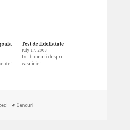
goala
Test de fideliatate
July 17, 2008
In "bancuri despre
heate"
casnicie"
Tags
zed
Bancuri