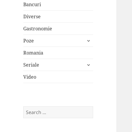
Bancuri
Diverse
Gastronomie
expand
Poze
child
menu
Romania
expand
Seriale
child
menu
Video
Search
for: