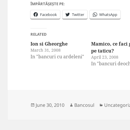
ÎMPĂRTĂȘEȘTE PE:
Facebook
Twitter
WhatsApp
RELATED
Ion si Gheorghe
Mamico, ce faci 
March 31, 2008
pe taticu?
In "bancuri cu ardeleni"
April 23, 2008
In "bancuri deoc
Posted
Author
Categories
June 30, 2010
Bancosul
Uncategori
on