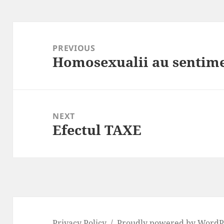
Post
navigation
PREVIOUS
Homosexualii au sentim
Previous
post:
NEXT
Efectul TAXE
Next
post:
Privacy Policy
Proudly powered by WordP