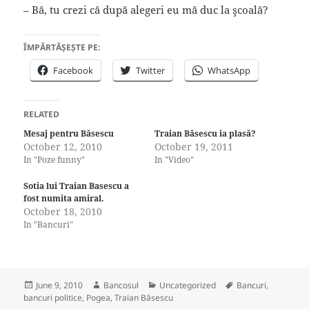
– Bă, tu crezi că după alegeri eu mă duc la şcoală?
ÎMPĂRTĂȘEȘTE PE:
Facebook
Twitter
WhatsApp
RELATED
Mesaj pentru Băsescu
Traian Băsescu ia plasă?
October 12, 2010
October 19, 2011
In "Poze funny"
In "Video"
Sotia lui Traian Basescu a
fost numita amiral.
October 18, 2010
In "Bancuri"
Posted
Author
Categories
Tags
June 9, 2010
Bancosul
Uncategorized
Bancuri
,
on
bancuri politice
,
Pogea
,
Traian Băsescu