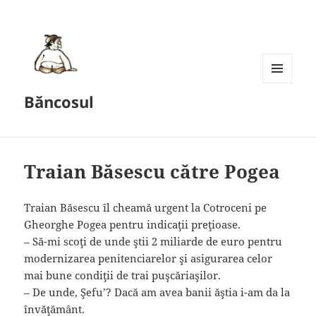
MENU
Băncosul
AND
WIDGETS
Traian Băsescu către Pogea
Traian Băsescu îl cheamă urgent la Cotroceni pe
Gheorghe Pogea pentru indicaţii preţioase.
– Să-mi scoţi de unde ştii 2 miliarde de euro pentru
modernizarea penitenciarelor şi asigurarea celor
mai bune condiţii de trai puşcăriaşilor.
– De unde, Şefu’? Dacă am avea banii ăştia i-am da la
învăţământ.