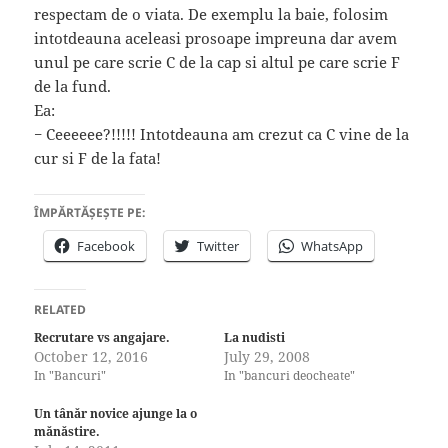
respectam de o viata. De exemplu la baie, folosim
intotdeauna aceleasi prosoape impreuna dar avem
unul pe care scrie C de la cap si altul pe care scrie F
de la fund.
Ea:
− Ceeeeee?!!!!! Intotdeauna am crezut ca C vine de la
cur si F de la fata!
ÎMPĂRTĂȘEȘTE PE:
Facebook
Twitter
WhatsApp
RELATED
Recrutare vs angajare.
La nudisti
October 12, 2016
July 29, 2008
In "Bancuri"
In "bancuri deocheate"
Un tânăr novice ajunge la o
mănăstire.