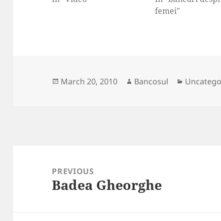
femei"
Posted
Author
Categori
March 20, 2010
Bancosul
Uncatego
on
Post
navigation
PREVIOUS
Badea Gheorghe
Previous
post: