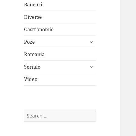
Bancuri
Diverse
Gastronomie
expand
Poze
child
menu
Romania
expand
Seriale
child
menu
Video
Search
for: