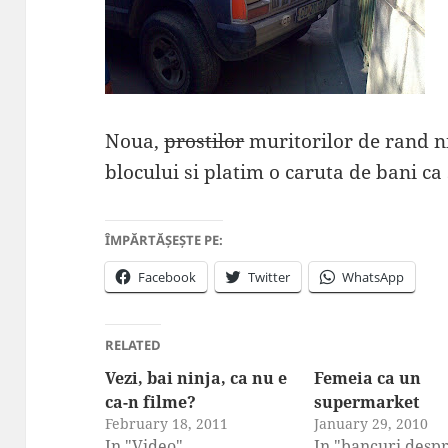
Noua,
prostilor
muritorilor de rand ni
blocului si platim o caruta de bani ca
ÎMPĂRTĂȘEȘTE PE:
Facebook
Twitter
WhatsApp
RELATED
Vezi, bai ninja, ca nu e
Femeia ca un
ca-n filme?
supermarket
February 18, 2011
January 29, 2010
In "Video"
In "bancuri desp