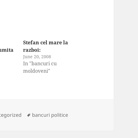
Stefan cel mare la
numita
razboi:
June 20, 2008
In "bancuri cu
moldoveni"
ories
Tags
tegorized
bancuri politice