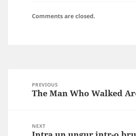
Comments are closed.
Post
navigation
PREVIOUS
The Man Who Walked Ar
Previous
post:
NEXT
Intra un ungur intr-o bru
Next