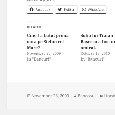
ÎMPĂRTĂȘEȘTE PE:
Facebook
Twitter
WhatsApp
RELATED
Cine l-a batut prima
Sotia lui Traian
oara pe Stefan cel
Basescu a fost 
Mare?
amiral.
November 23, 2009
October 18, 2010
In "Bancuri"
In "Bancuri"
Posted
Author
Categ
November 23, 2009
Bancosul
Unca
on