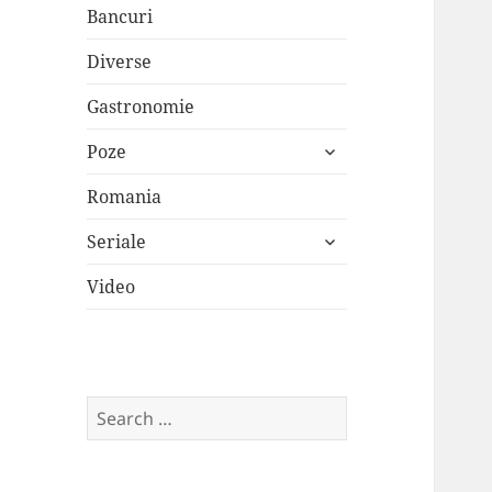
Bancuri
Diverse
Gastronomie
expand
Poze
child
menu
Romania
expand
Seriale
child
menu
Video
Search
for: