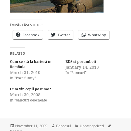
ÎMPĂRTĂȘEȘTE PE:
Facebook
Twitter
WhatsApp
RELATED
Cum se stă la barieră în
RDS si porumbeii
România
January 14, 2013
March 31, 2010
In "Bancuri"
In "Poze funny"
Cum vin copii pe lume?
March 30, 2008
In "bancuri deocheate"
Posted
Author
Categories
Tags
November 11, 2009
Bancosul
Uncategorized
on