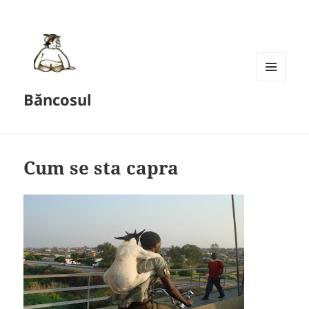
MENU
Băncosul
AND
WIDGETS
Cum se sta capra