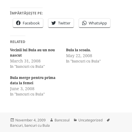
ÎMPĂRTĂȘEȘTE PE:
Facebook
Twitter
WhatsApp
RELATED
Vecinii lui Bula au un nou
Bula la scoala.
nascut
May 22, 2008
March 31, 2008
In "bancuri cu Bula"
In "bancuri cu Bula"
Bula merge pentru prima
data la femei
June 3, 2008
In "bancuri cu Bula"
Posted
Author
Categories
Tags
November 4, 2009
Bancosul
Uncategorized
on
Bancuri
,
bancuri cu Bula