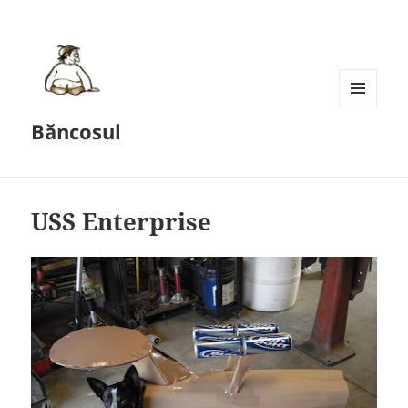
MENU
Băncosul
AND
WIDGETS
USS Enterprise