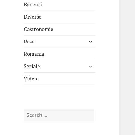
Bancuri
Diverse
Gastronomie
expand
Poze
child
menu
Romania
expand
Seriale
child
menu
Video
Search
for: