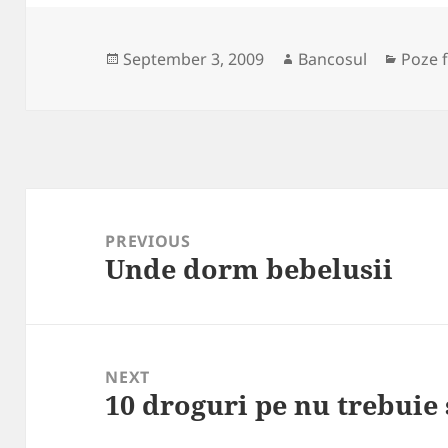
Posted
Author
Categ
September 3, 2009
Bancosul
Poze 
on
Post
navigation
PREVIOUS
Unde dorm bebelusii
Previous
post:
NEXT
10 droguri pe nu trebuie 
Next
post: