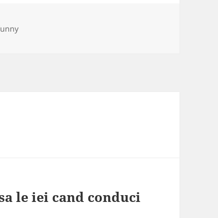
ories
funny
sa le iei cand conduci