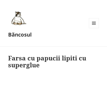
MENU
Băncosul
AND
WIDGETS
Farsa cu papucii lipiti cu
superglue