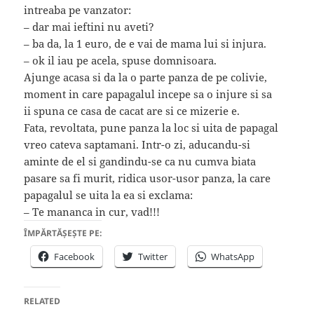
intreaba pe vanzator:
– dar mai ieftini nu aveti?
– ba da, la 1 euro, de e vai de mama lui si injura.
– ok il iau pe acela, spuse domnisoara.
Ajunge acasa si da la o parte panza de pe colivie,
moment in care papagalul incepe sa o injure si sa
ii spuna ce casa de cacat are si ce mizerie e.
Fata, revoltata, pune panza la loc si uita de papagal
vreo cateva saptamani. Intr-o zi, aducandu-si
aminte de el si gandindu-se ca nu cumva biata
pasare sa fi murit, ridica usor-usor panza, la care
papagalul se uita la ea si exclama:
– Te mananca in cur, vad!!!
ÎMPĂRTĂȘEȘTE PE:
Facebook
Twitter
WhatsApp
RELATED