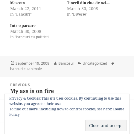
Mascota
Tinerii din ziua de azi….
March 22, 2011
March 30, 2008
In "Bancuri"
In "Diverse"
Intr-o parcare
March 30, 2008
In "bancuri cu politisti"
Posted
Author
Categories
Tags
September 19, 2008
Bancosul
Uncategorized
on
bancuri cu animale
Post
PREVIOUS
navigation
My ass is on fire
Previous
post:
Privacy & Cookies: This site uses cookies. By continuing to use this
website, you agree to their use.
NEXT
To find out more, including how to control cookies, see here:
Cookie
Supa de pui
Next
Policy
post:
Privacy Policy
Proudly powered by WordPress